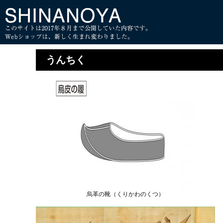
うんちく
烏革の靴（くりかわのくつ）