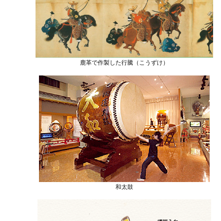
鹿革で作製した行騰（こうずけ）
和太鼓