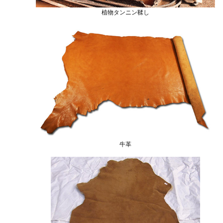
植物タンニン鞣し
牛革