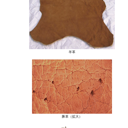
羊革
豚革（拡大）